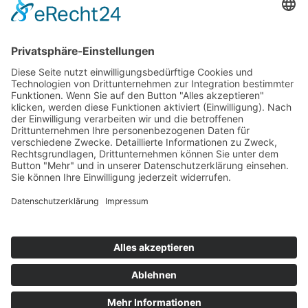
‹ Ältere Beiträge
NEWSLETTERANMELDUNG
Melde dich an und erhalte alle wichtigen Informationen via Mail:
Kontakt
Jobs
Partner
News
AGB
Onlinebuchung