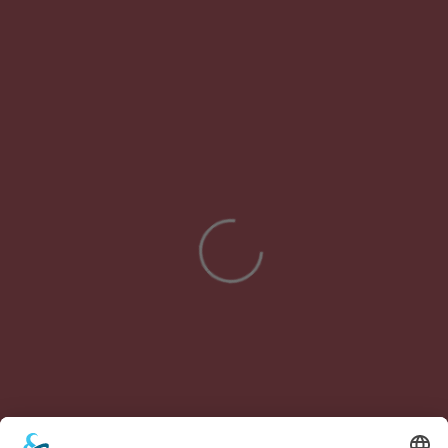
WARUM LANGE SUCHEN, WENN
DU UNSERE GUTSCHEINE
VERSCHENKEN KANNST.
Wir bieten in unserer Tennisschule
Geschenkgutscheine für jeden Anlass an. Nehmt dazu
einfach Kontakt zu uns auf und ihr habt freie Wahl
zwischen einem digitalen und einem analogen
Gutschein.
GUTSCHEIN ERHALTEN