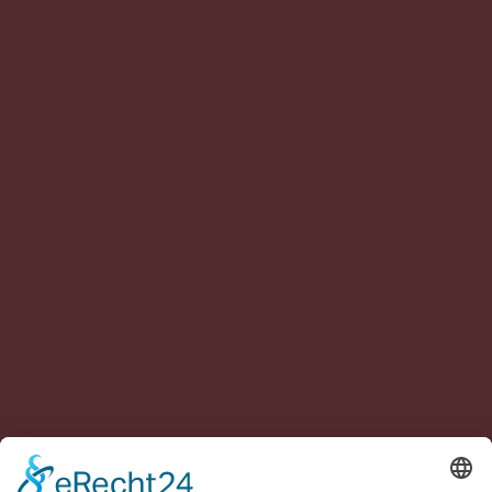
SAISONWECHSEL
Damit wir im Herbst und Winter nicht in Kälte und
Nässe trainieren müssen, wechseln wir immer mit
Beginn der Wintersaison nach den Herbstferien von
den Außenanlagen in die Hallen von Leipzig und Halle
(Saale). Hierzu bieten der
Sportpark Leipzig
, die
Traglufthalle des
Leipziger SC 1901
und der
Tennispark First Service
wunderbare
Trainingsmöglichkeiten.